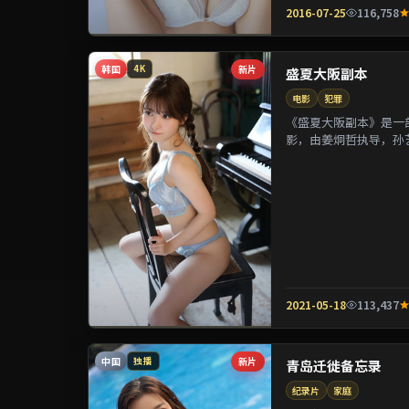
2016-07-25
116,758
韩国
新片
4K
盛夏大阪副本
电影
犯罪
《盛夏大阪副本》是一部
影，由姜炯哲执导，孙
参演。剧情通过偶然相遇
2021-05-18
113,437
中国
新片
独播
青岛迁徙备忘录
纪录片
家庭