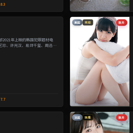
8.3
美国
新片
完结
2021年上映的韩国犯罪题材电
艺珍、许光汉、易烊千玺、周迅等
改写几位主角的人生轨...
7.7
法国
新片
独播