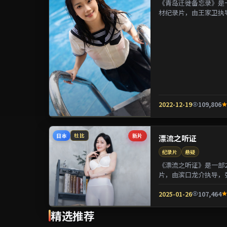
《青岛迁徙备忘录》是一
材纪录片，由王家卫执
镁等参演。剧情在制度与
2022-12-19
109,806
日本
新片
杜比
漂流之听证
纪录片
悬疑
《漂流之听证》是一部2
片，由滨口龙介执导，
用喜剧外壳包裹关于阶层
2025-01-26
107,464
精选推荐