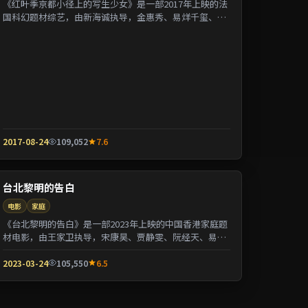
《红叶季京都小径上的写生少女》是一部2017年上映的法
国科幻题材综艺，由新海诚执导，金惠秀、易烊千玺、张
曼玉等参演。剧情用喜剧外壳包裹关于阶层与...
2017-08-24
109,052
7.6
台北黎明的告白
电影
家庭
《台北黎明的告白》是一部2023年上映的中国香港家庭题
材电影，由王家卫执导，宋康昊、贾静雯、阮经天、易烊
千玺等参演。剧情以都市迁徙为背景刻画人与...
2023-03-24
105,550
6.5