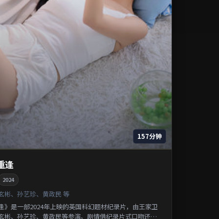
157分钟
重逢
2024
玄彬、孙艺珍、黄政民 等
逢》是一部2024年上映的英国科幻题材纪录片，由王家卫
玄彬、孙艺珍、黄政民等参演。剧情借纪录片式口吻还原