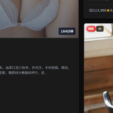
一段被遗忘的城市
113,966
6
韩国
4K
164分钟
电影，由滨口龙介执导，许光汉、木村拓哉、周迅、
离；情感线与悬疑线并行，适...