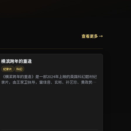
查看更多 →
横滨跨年的重逢
纪录片
科幻
《横滨跨年的重逢》是一部2024年上映的英国科幻题材纪
录片，由王家卫执导，雷佳音、玄彬、孙艺珍、黄政民等
参演。剧情借纪录片式口吻还原一段被遗忘的...