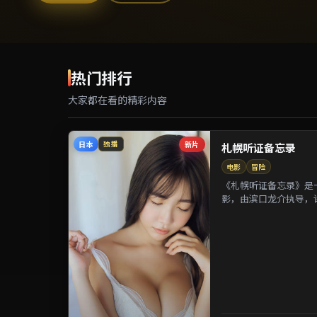
热门排行
大家都在看的精彩内容
日本
新片
独播
札幌听证备忘录
电影
冒险
《札幌听证备忘录》是一
影，由滨口龙介执导，
等参演。剧情以都市迁徙