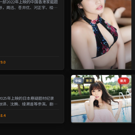
部2022年上映的中国香港家庭题
导，周迅、苍井优、河正宇、桂纶
人性的夹缝中寻求微...
9.0
中国
新片
臻彩
025年上映的日本悬疑题材纪录
张译、沈腾、绫濑遥等参演。剧情
与选择的沉重命题；情...
8.4