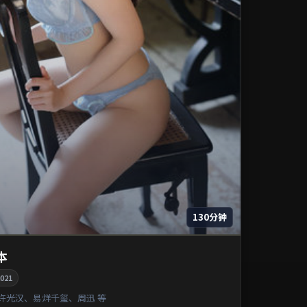
130分钟
本
021
许光汉、易烊千玺、周迅 等