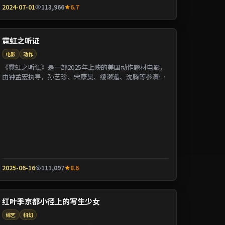
2024-07-01
113,966
6.7
霓虹之听证
电影
动作
《霓虹之听证》是一部2025年上映的美国动作题材电影，
由钟孟宏执导，孙艺珍、宋康昊、绫濑遥、沈腾等参演。
剧情围绕一桩陈年悬案与家族秘密双线并进；...
2025-06-16
111,097
8.6
红叶季京都小径上的写生少女
综艺
科幻