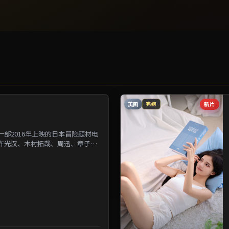
英国
新片
完结
部2016年上映的日本冒险题材电
许光汉、木村拓哉、周迅、章子怡
为背景刻画人与人之...